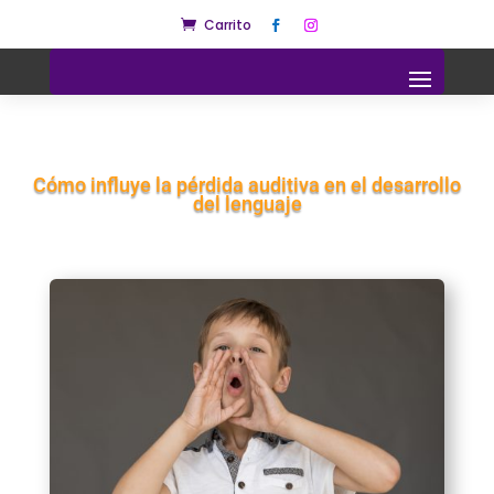
Carrito

Cómo influye la pérdida auditiva en el desarrollo
del lenguaje